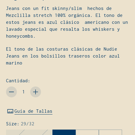
e
Jeans
con un fit skinny/slim hechos de
m
Mezclilla stretch 100% orgánica. El tono de
e
estos jeans es azul clásico
americano con un
n
lavado especial que resalta los whiskers y
ú
honeycombs.
El tono de las costuras clásicas de Nudie
Jeans en los bolsillos traseros color azul
marino
Cantidad:
Cantidad
Guía de Tallas
Size:
29/32