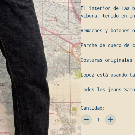
El interior de las b
víbora teñido en ín
Remaches y botones o
Parche de cuero de c
Costuras originales
López está usando t
Todos los jeans Samu
Cantidad:
Cantidad