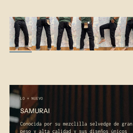
LO + NUEVO
SAMURAI
Conocida por su mezclilla selvedge de gran
peso y alta calidad y sus diseños únicos