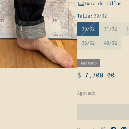
Guía de Tallas
Talla:
30/32
30/32
31/32
3
38/32
40/32
Agotado
$ 7,700.00
Agotado