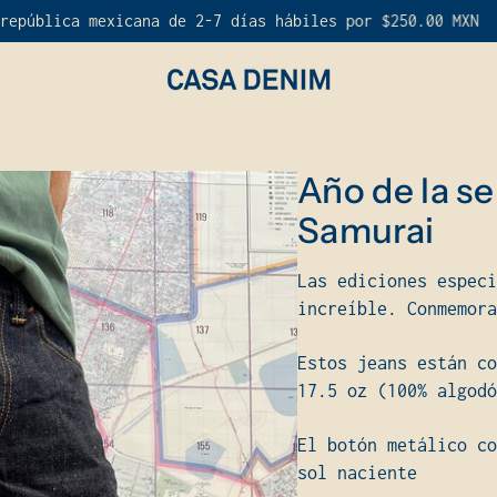
cana de 2-7 días hábiles por $250.00 MXN
Envío
Marcas (N - Z)
Año de la s
Samurai
Naked and Famous
Nudie Jeans
Pure Blue Japan
Las ediciones especi
Railcar Fine Goods
increíble. Conmemor
Samurai
Vetra
Wonder Looper
Estos jeans están co
17.5 oz (100% algod
El botón metálico co
sol naciente
NOVEDADES