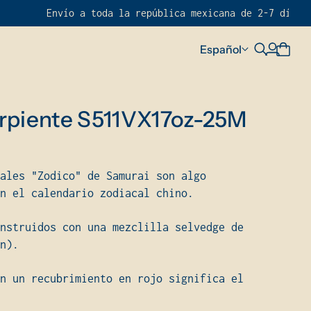
 a toda la república mexicana de 2-7 días hábiles por $2
Español
erpiente S511VX17oz-25M
ales "Zodico" de Samurai son algo
an el calendario zodiacal chino.
nstruidos con una mezclilla selvedge de
ón).
n un recubrimiento en rojo significa el