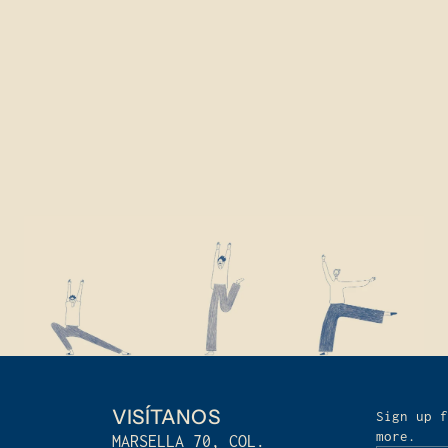
VISÍTANOS
Sign up f
more.
MARSELLA 70, COL.