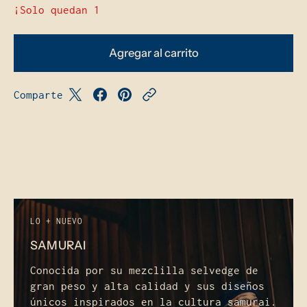
¡Solo quedan 1
Agregar al carrito
Comparte
LO + NUEVO
SAMURAI
Conocida por su mezclilla selvedge de
gran peso y alta calidad y sus diseños
únicos inspirados en la cultura samurai.