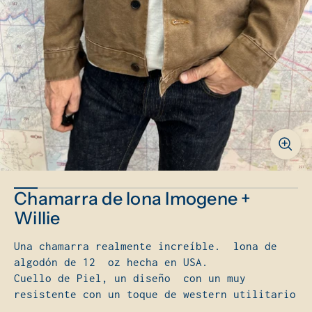
e
m
e
n
ú
Chamarra de lona Imogene +
Willie
Una chamarra realmente increíble. lona de
algodón de 12 oz hecha en USA.
Cuello de Piel, un diseño con un muy
resistente con un toque de western utilitario