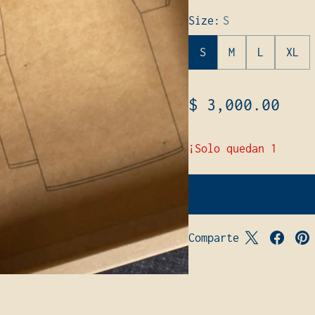
Size:
S
S
M
L
XL
$ 3,000.00
¡Solo quedan 1
Comparte