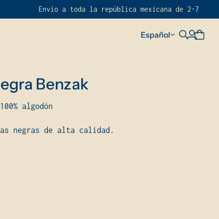
vío a toda la república mexicana de 2-7 días hábiles por
Español
Negra Benzak
100% algodón
tas negras de alta calidad.