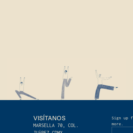
VISÍTANOS
Sign up f
more.
MARSELLA 70, COL.
JUÁREZ,CDMX